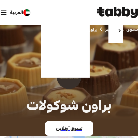
العربية
تسوق
المتاجر
براون شوكولات
براون شوكولات
تسوق أونلاين