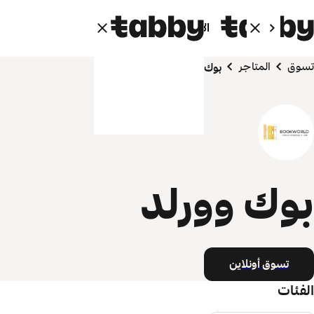
الأفراد
الشركاء
تسوق
المتاجر
بوك وورلد
بوك وورلد
تسوق أونلاين
الفئات