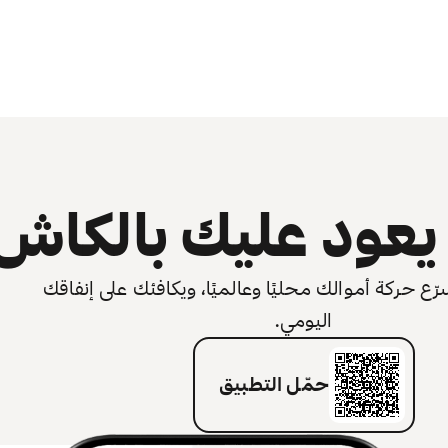
عود عليك بالكاش
 حركة أموالك محليًا وعالميًا، ويكافئك على إنفاقك
اليومي.
حمّل التطبيق