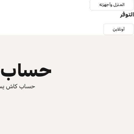
المنزل وأجهزته
التوفر
أونلاين
حساب ي
حساب كاش يسرّع