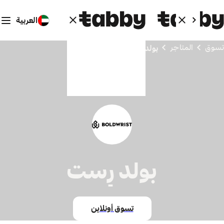
العربية
تسوق
المتاجر
بولد رِست
بولد رِست
تسوق أونلاين