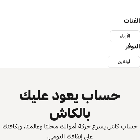
الفئات
الأزياء
التوفر
أونلاين
حساب يعود عليك
بالكاش
حساب كاش يسرّع حركة أموالك محليًا وعالميًا، ويكافئك
على إنفاقك اليومي.