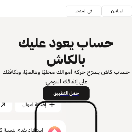
أونلاين
في المتجر
حساب يعود عليك
بالكاش
حساب كاش يسرّع حركة أموالك محليًا وعالميًا، ويكافئك
على إنفاقك اليومي.
حمّل التطبيق