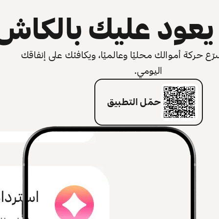
عود عليك بالكاش
 حركة أموالك محليًا وعالميًا، ويكافئك على إنفاقك
اليومي.
حمّل التطبيق