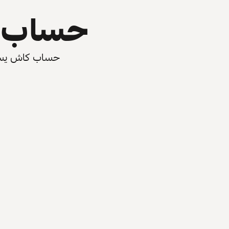
حساب ي
حساب كاش يسرّع