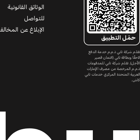
الوثائق القانونية
للتواصل
الإبلاغ عن المخالف
حمّل التطبيق
تقدّم شركة تابي ذ.م.م خدمة الدفع
لاحقًا وبطاقة تابي (ائتمان قصير
الأجل). تقدّم شركة تابي للمدفوعات
ذ.م.م المرخصة من مصرف الإمارات
العربية المتحدة المركزي خدمات تابي
كاش.