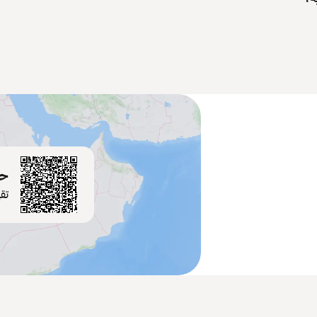
حم
تق