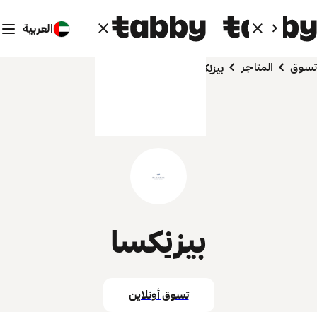
العربية
تسوق
المتاجر
بيزنِكسا
بيزنِكسا
تسوق أونلاين