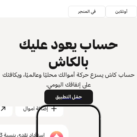
أونلاين
في المتجر
حساب يعود عليك
بالكاش
حساب كاش يسرّع حركة أموالك محليًا وعالميًا، ويكافئك
على إنفاقك اليومي.
حمّل التطبيق