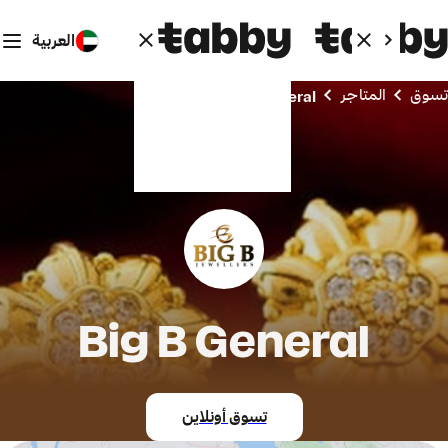
العربية
تسوق
المتاجر
Big B General
Big B General
تسوق أونلاين