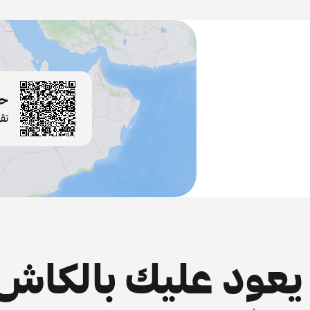
حم
تق
عود عليك بالكاش