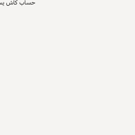
حساب كاش يسرّع