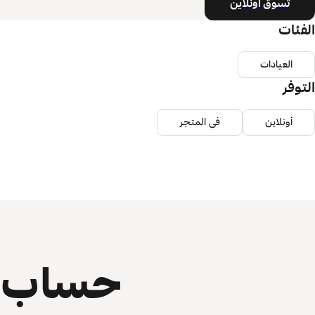
تسوق أونلاين
الفئات
العيادات
التوفر
أونلاين
في المتجر
حساب ي