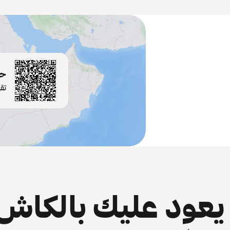
حم
تق
عود عليك بالكاش