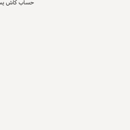
حساب كاش يسرّع