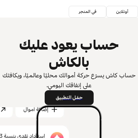
أونلاين
في المتجر
حساب يعود عليك
بالكاش
حساب كاش يسرّع حركة أموالك محليًا وعالميًا، ويكافئك
على إنفاقك اليومي.
حمّل التطبيق