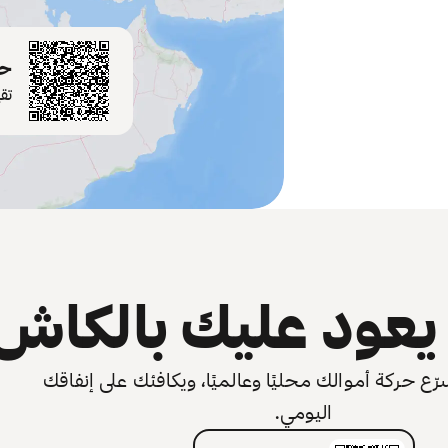
حم
تق
عود عليك بالكاش
 حركة أموالك محليًا وعالميًا، ويكافئك على إنفاقك
اليومي.