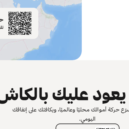
حم
تق
عود عليك بالكاش
 حركة أموالك محليًا وعالميًا، ويكافئك على إنفاقك
اليومي.