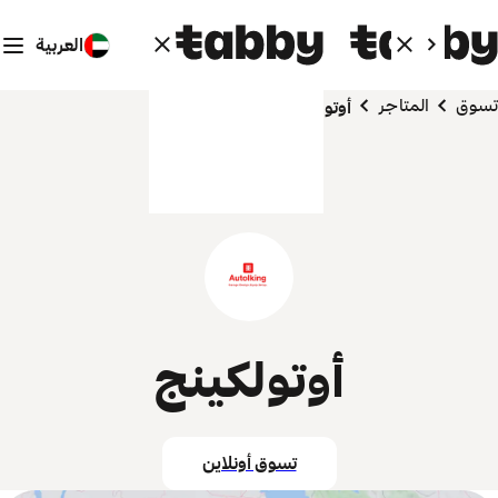
العربية
تسوق
المتاجر
أوتولكينج
أوتولكينج
تسوق أونلاين