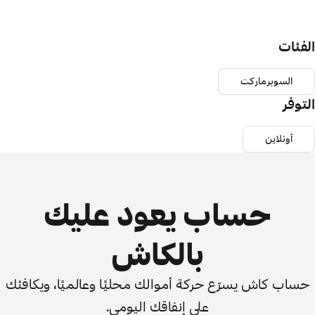
الفئات
السوبرماركت
التوفر
أونلاين
حساب يعود عليك
بالكاش
حساب كاش يسرّع حركة أموالك محليًا وعالميًا، ويكافئك
على إنفاقك اليومي.