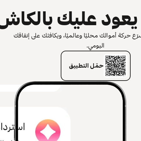
عود عليك بالكاش
 حركة أموالك محليًا وعالميًا، ويكافئك على إنفاقك
اليومي.
حمّل التطبيق