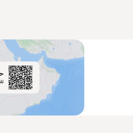
حم
تق