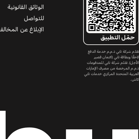
الوثائق القانونية
للتواصل
الإبلاغ عن المخالف
حمّل التطبيق
تقدّم شركة تابي ذ.م.م خدمة الدفع
لاحقًا وبطاقة تابي (ائتمان قصير
الأجل). تقدّم شركة تابي للمدفوعات
ذ.م.م المرخصة من مصرف الإمارات
العربية المتحدة المركزي خدمات تابي
كاش.