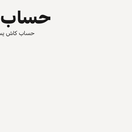
حساب ي
حساب كاش يسرّع