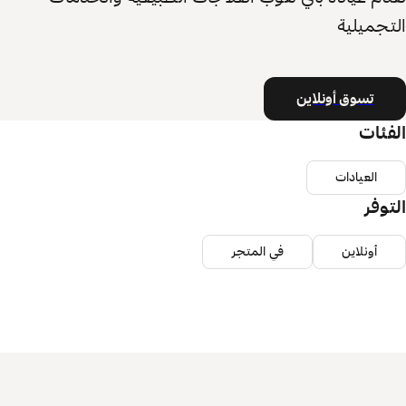
التجميلية
تسوق أونلاين
الفئات
العيادات
التوفر
أونلاين
في المتجر