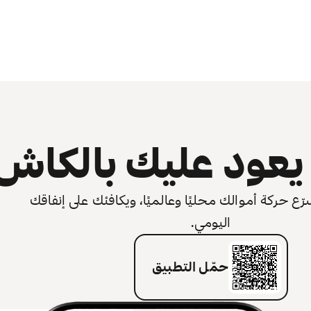
عود عليك بالكاش
 حركة أموالك محليًا وعالميًا، ويكافئك على إنفاقك
اليومي.
حمّل التطبيق