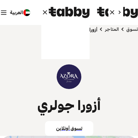
العربية
تسوق
المتاجر
أزورا جولري
أزورا جولري
تسوق أونلاين