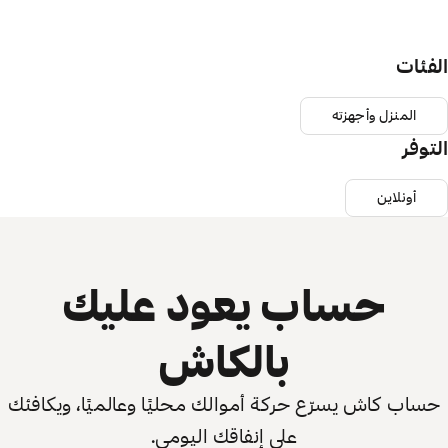
الفئات
المنزل وأجهزته
التوفر
أونلاين
حساب يعود عليك
بالكاش
حساب كاش يسرّع حركة أموالك محليًا وعالميًا، ويكافئك
على إنفاقك اليومي.