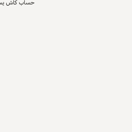
حساب كاش يسرّع