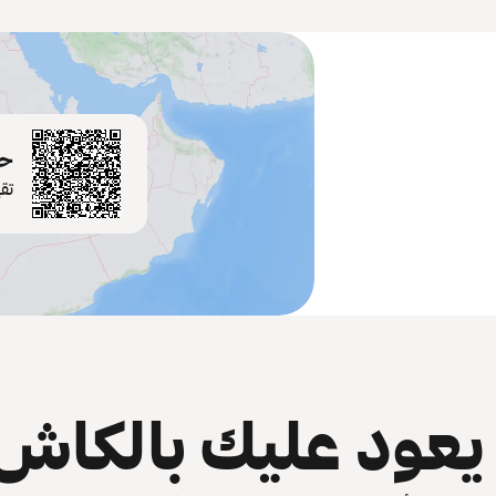
حم
تق
عود عليك بالكاش