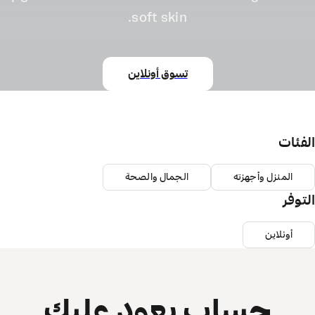
soft skin.
تسوق أونلاين
الفئات
المنزل وأجهزته
الجمال والصحة
التوفر
أونلاين
حساب يعود عليك