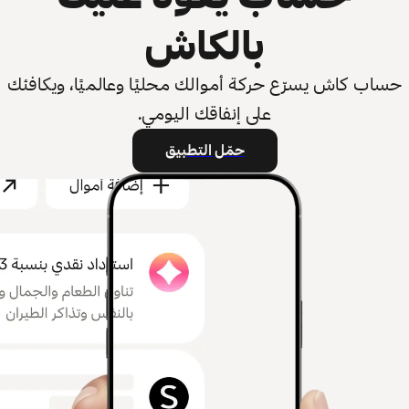
بالكاش
حساب كاش يسرّع حركة أموالك محليًا وعالميًا، ويكافئك
على إنفاقك اليومي.
حمّل التطبيق