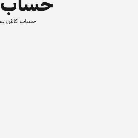
حساب ي
حساب كاش يسرّع