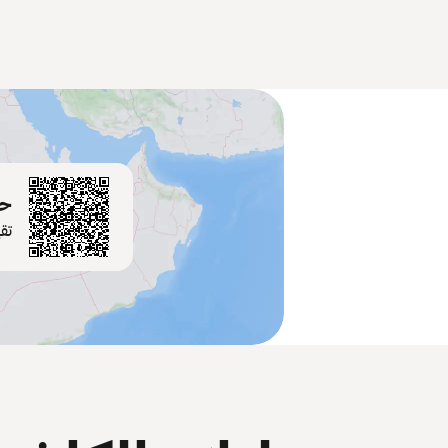
حم
تق