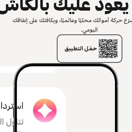
عود عليك بالكاش
 حركة أموالك محليًا وعالميًا، ويكافئك على إنفاقك
اليومي.
حمّل التطبيق