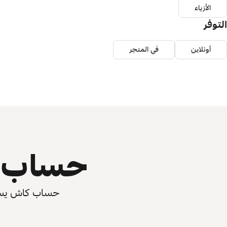
الأزياء
التوفر
أونلاين
في المتجر
حساب ي
حساب كاش يسرّع