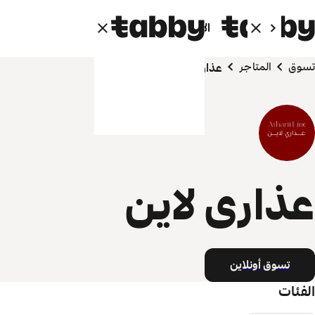
الأفراد
الشركاء
تسوق
المتاجر
عذارى لاين
عذارى لاين
تسوق أونلاين
الفئات