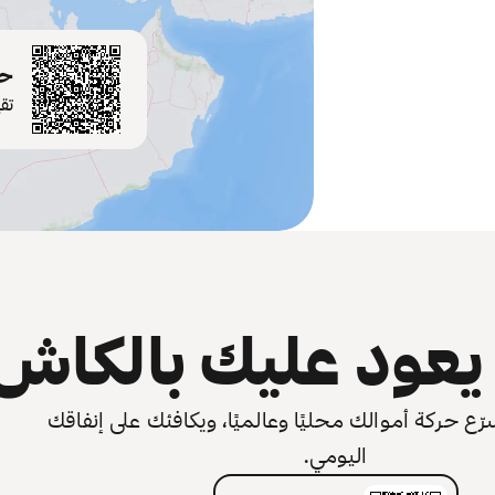
حم
تق
عود عليك بالكاش
 حركة أموالك محليًا وعالميًا، ويكافئك على إنفاقك
اليومي.