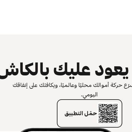
عود عليك بالكاش
 حركة أموالك محليًا وعالميًا، ويكافئك على إنفاقك
اليومي.
حمّل التطبيق