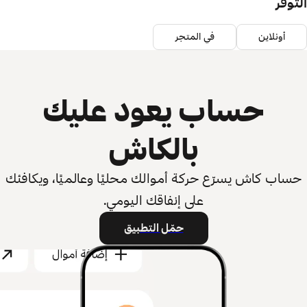
التوفر
أونلاين
في المتجر
حساب يعود عليك
بالكاش
حساب كاش يسرّع حركة أموالك محليًا وعالميًا، ويكافئك
على إنفاقك اليومي.
حمّل التطبيق