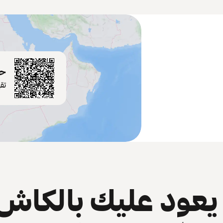
حم
تق
عود عليك بالكاش