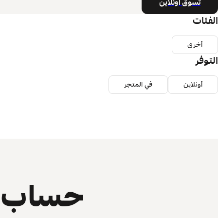
تسوق أونلاين
الفئات
أخرى
التوفر
أونلاين
في المتجر
حساب ي