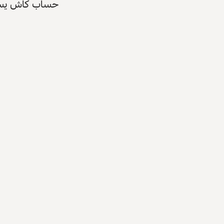
حساب كاش يسرّع