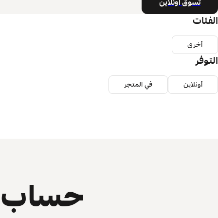
تسوق أونلاين
الفئات
أخرى
التوفر
أونلاين
في المتجر
حساب ي