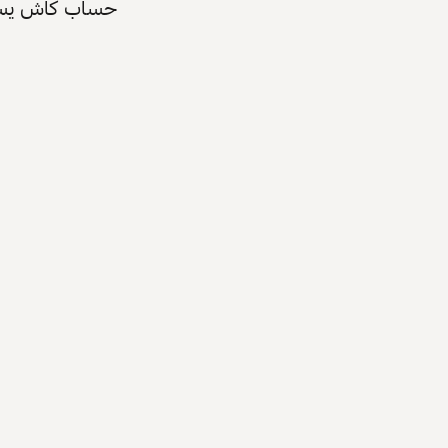
حساب كاش يسرّع