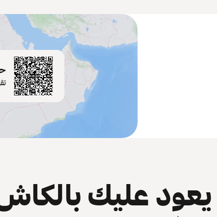
حم
تق
عود عليك بالكاش