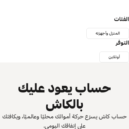
الفئات
المنزل وأجهزته
التوفر
أونلاين
حساب يعود عليك
بالكاش
حساب كاش يسرّع حركة أموالك محليًا وعالميًا، ويكافئك
على إنفاقك اليومي.