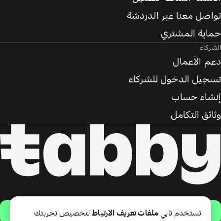
تواصل معنا عبر الدردشة
حماية المشتري
الشركاء
دعم الأعمال
تسجيل الدخول للشركاء
إنشاء حساب
وثائق التكامل
حمّل التطبيق
تستخدم تابي
ملفات تعريف الارتباط
لتخصيص تجربتك