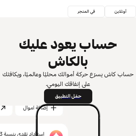
أونلاين
في المتجر
حساب يعود عليك
بالكاش
حساب كاش يسرّع حركة أموالك محليًا وعالميًا، ويكافئك
على إنفاقك اليومي.
حمّل التطبيق