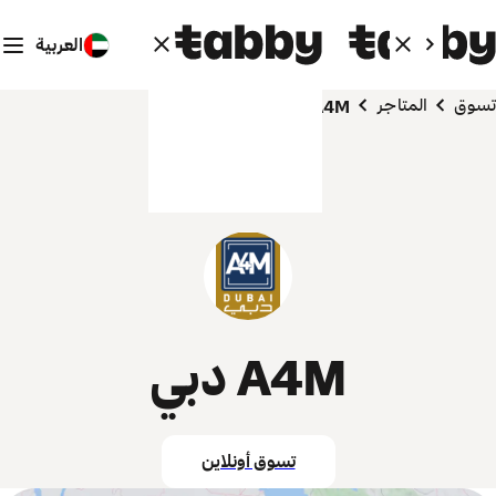
العربية
تسوق
المتاجر
A4M دبي
A4M دبي
تسوق أونلاين