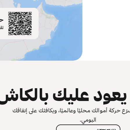
حم
تق
عود عليك بالكاش
 حركة أموالك محليًا وعالميًا، ويكافئك على إنفاقك
اليومي.