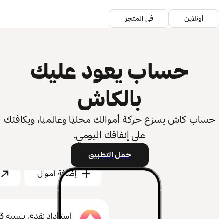
أونلاين
في المتجر
حساب يعود عليك
بالكاش
حساب كاش يسرّع حركة أموالك محليًا وعالميًا، ويكافئك
على إنفاقك اليومي.
حمّل التطبيق