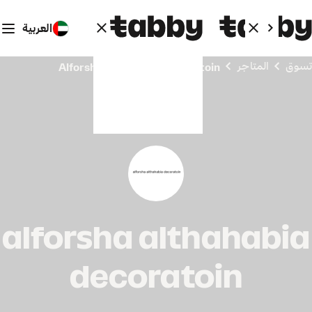
العربية
تسوق
المتاجر
alforsha althahabia decoratoin
alforsha althahabia
decoratoin