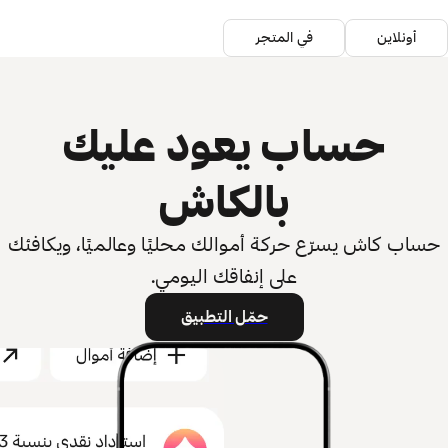
أونلاين
في المتجر
حساب يعود عليك
بالكاش
حساب كاش يسرّع حركة أموالك محليًا وعالميًا، ويكافئك
على إنفاقك اليومي.
حمّل التطبيق