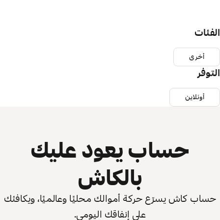
الفئات
أخرى
التوفر
أونلاين
حساب يعود عليك
بالكاش
حساب كاش يسرّع حركة أموالك محليًا وعالميًا، ويكافئك
على إنفاقك اليومي.