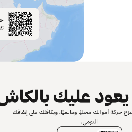
حم
تق
عود عليك بالكاش
 حركة أموالك محليًا وعالميًا، ويكافئك على إنفاقك
اليومي.