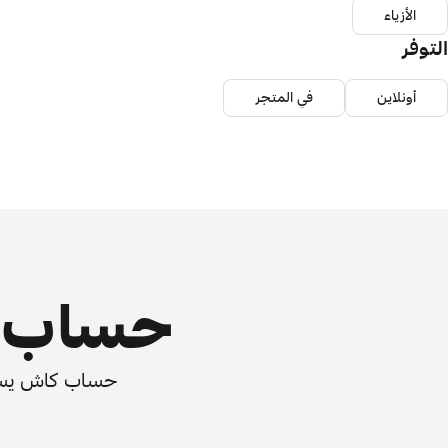
الأزياء
التوفر
أونلاين
في المتجر
حساب ي
حساب كاش يسرّع