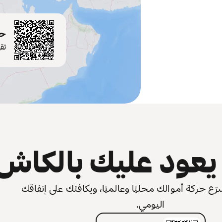
حم
تق
عود عليك بالكاش
 حركة أموالك محليًا وعالميًا، ويكافئك على إنفاقك
اليومي.