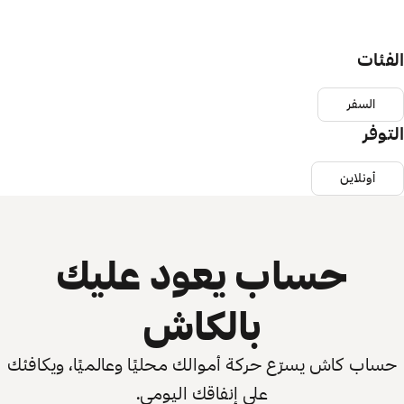
الفئات
السفر
التوفر
أونلاين
حساب يعود عليك
بالكاش
حساب كاش يسرّع حركة أموالك محليًا وعالميًا، ويكافئك
على إنفاقك اليومي.