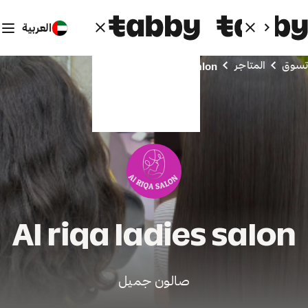
العربية
تسوق
المتاجر
Al riqa ladies salon
Al riqa ladies salon
صالون جميل