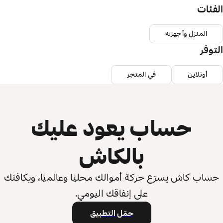
الفئات
المنزل وأجهزته
التوفر
أونلاين
في المتجر
حساب يعود عليك
بالكاش
حساب كاش يسرّع حركة أموالك محليًا وعالميًا، ويكافئك
على إنفاقك اليومي.
حمّل التطبيق