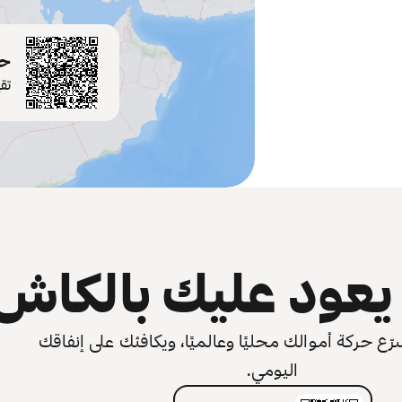
حم
تق
عود عليك بالكاش
 حركة أموالك محليًا وعالميًا، ويكافئك على إنفاقك
اليومي.