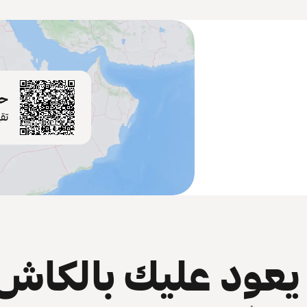
حم
تق
عود عليك بالكاش