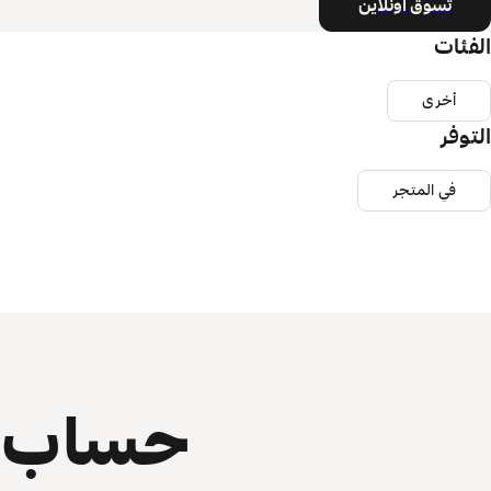
تسوق أونلاين
الفئات
أخرى
التوفر
في المتجر
حساب ي