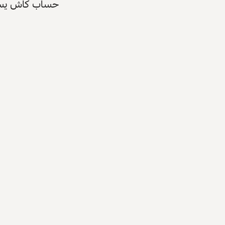
حساب كاش يسرّع