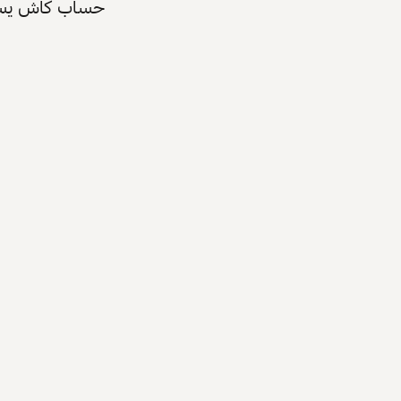
حساب كاش يسرّع