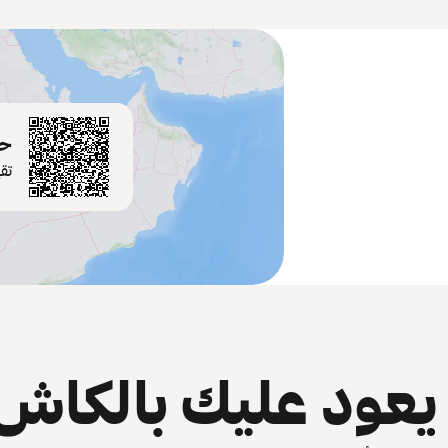
حم
تق
عود عليك بالكاش