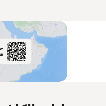
حم
تق