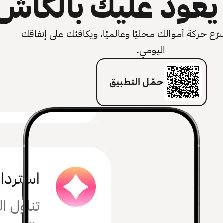
عود عليك بالكاش
 حركة أموالك محليًا وعالميًا، ويكافئك على إنفاقك
اليومي.
حمّل التطبيق