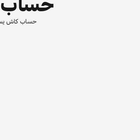
حساب ي
حساب كاش يسرّع