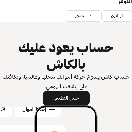
التوفر
أونلاين
في المتجر
حساب يعود عليك
بالكاش
حساب كاش يسرّع حركة أموالك محليًا وعالميًا، ويكافئك
على إنفاقك اليومي.
حمّل التطبيق