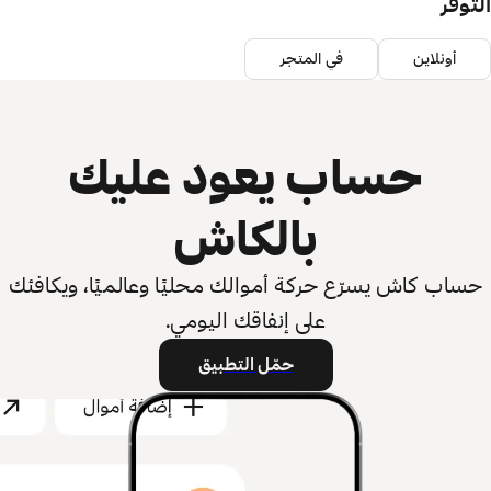
التوفر
أونلاين
في المتجر
حساب يعود عليك
بالكاش
حساب كاش يسرّع حركة أموالك محليًا وعالميًا، ويكافئك
على إنفاقك اليومي.
حمّل التطبيق