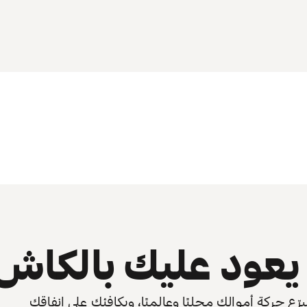
عود عليك بالكاش
 حركة أموالك محليًا وعالميًا، ويكافئك على إنفاقك