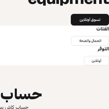
تسوق أونلاين
الفئات
الجمال والصحة
التوفر
أونلاين
حساب ي
حساب كاش يسرّع