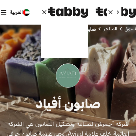
العربية
تسوق
المتاجر
صابون أفياد
صابون أفياد
شركة أجمرش لصناعة وتشكيل الصابون هي الشركة
القائمة خلف علامة Aviad، وهي علامة صابون حرفي