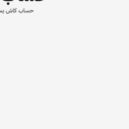
حساب كاش يسرّع