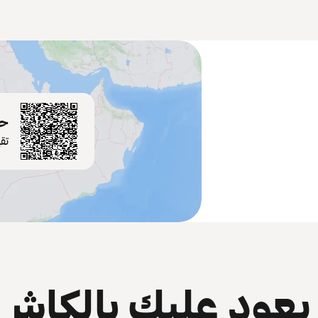
حم
تق
عود عليك بالكاش