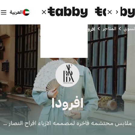
العربية
تسوق
المتاجر
افرودا
افرودا
ملابس محتشمه فاخره لمصممه الازياء افراح النصار ...