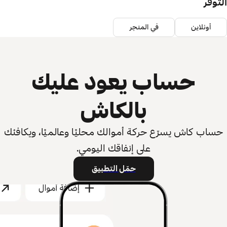
التوفر
أونلاين
في المتجر
حساب يعود عليك
بالكاش
حساب كاش يسرّع حركة أموالك محليًا وعالميًا، ويكافئك
على إنفاقك اليومي.
حمّل التطبيق