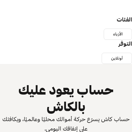
الفئات
الأزياء
التوفر
أونلاين
حساب يعود عليك
بالكاش
حساب كاش يسرّع حركة أموالك محليًا وعالميًا، ويكافئك
على إنفاقك اليومي.