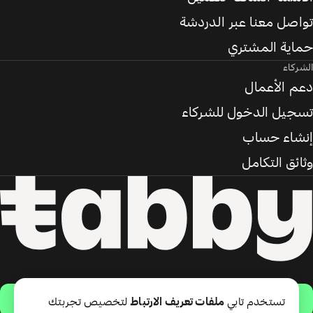
تواصل معنا عبر الدردشة
حماية المشتري
الشركاء
دعم الأعمال
تسجيل الدخول للشركاء
إنشاء حساب
وثائق التكامل
حمّل التطبيق
تستخدم تابي
ملفات تعريف الارتباط
لتخصيص تجربتك